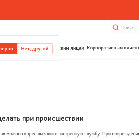
Корпоративным клиен
Физическим лицам
 верно
Нет, другой
делать при происшествии
ак можно скорее вызовите экстренную службу. При повреждени