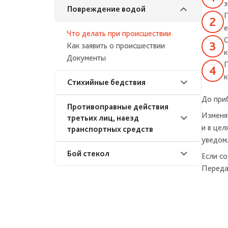
э
Документы
Что делать при происшествии
Повреждение водой
П
Как заявить о происшествии
е
Документы
Что делать при происшествии
С
Как заявить о происшествии
к
Документы
П
к
Стихийные бедствия
До при
Что делать при происшествии
Противоправные действия
Изменя
третьих лиц, наезд
Как заявить о происшествии
и в це
транспортных средств
Документы
уведом
Что делать при происшествии
Бой стекол
Если с
Как заявить о происшествии
Переда
Документы
Что делать при происшествии
Как заявить о происшествии
Документы