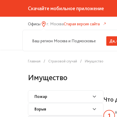
Скачайте мобильное приложение
Офисы
г.
Москва
Старая версия сайта
Ваш регион Москва и Подмосковье
Да,
Главная
Страховой случай
Имущество
Имущество
Пожар
Что 
Что делать при происшествии
Взрыв
К
Как заявить о происшествии