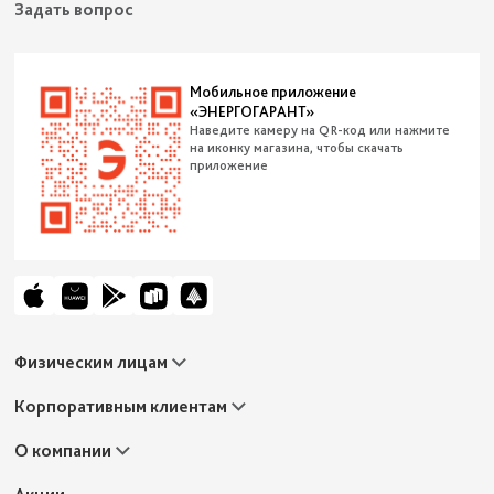
Задать вопрос
Мобильное приложение
«ЭНЕРГОГАРАНТ»
Наведите камеру на QR-код или нажмите
на иконку магазина, чтобы скачать
приложение
Физическим лицам
Автострахование
Корпоративным клиентам
Жизнь и здоровье
Путешествия
Имущество
О компании
Ипотека
Строительство
Имущество
Грузы
Офисы